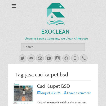
EXOCLEAN
Cleaning Service Company, We Clean All Purpose
Search
for:
Twitter
Email
WordPress
YouTube
Instagram
Website
Phone
Handset
Tag:
jasa cuci karpet bsd
Cuci Karpet BSD
Posted
August 4, 2025
Leave a comment
on
Karpet menjadi salah satu elemen