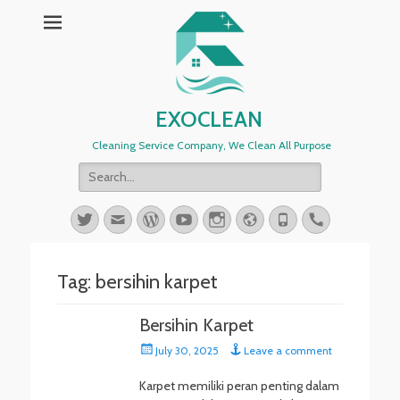
EXOCLEAN
Cleaning Service Company, We Clean All Purpose
Search
for:
Twitter
Email
WordPress
YouTube
Instagram
Website
Phone
Handset
Tag:
bersihin karpet
Bersihin Karpet
Posted
July 30, 2025
Leave a comment
on
Karpet memiliki peran penting dalam