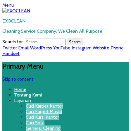
Menu
EXOCLEAN
Cleaning Service Company, We Clean All Purpose
Search for:
Twitter
Email
WordPress
YouTube
Instagram
Website
Phone
Handset
Primary Menu
Skip to content
Home
Tentang Kami
Layanan
Cuci Karpet Kantor
Cuci Karpet Masjid
Cuci Kursi Kantor
Cuci Sofa
General Cleaning