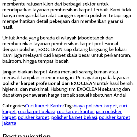
membantu ratusan klien dari berbagai sektor untuk
mendapatkan layanan pembersihan karpet terbaik. Kami tidak
hanya mengandalkan alat canggih seperti polisher, tetapi juga
memperhatikan detail pekerjaan dan memberikan
garansi
hasil
.
Untuk Anda yang berada di wilayah Jabodetabek dan
membutuhkan layanan pembersihan karpet profesional
dengan polisher, EXOCLEAN siap datang langsung ke lokasi.
Kami juga melayani cuci karpet skala besar untuk perkantoran,
ballroom, hingga tempat ibadah.
Jangan biarkan karpet Anda menjadi sarang kuman atau
merusak tampilan interior ruangan. Percayakan pada layanan
polisher karpet profesional dari EXOCLEAN
untuk hasil bersih,
higienis, dan maksimal. Hubungi tim EXOCLEAN sekarang dan
dapatkan penawaran harga terbaik sesuai kebutuhan Anda!
Categories
Cuci Karpet Kantor
Tags
biaya polisher karpet
,
cuci
karpet
,
cuci karpet bekasi
,
cuci karpet kantor
,
jasa polisher
karpet
,
polisher karpet
,
polisher karpet bekasi
,
polisher karpet
jakarta
Post navigation