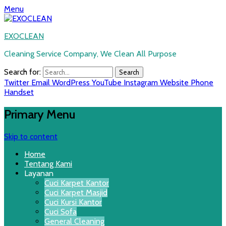
Menu
EXOCLEAN
Cleaning Service Company, We Clean All Purpose
Search for:
Twitter
Email
WordPress
YouTube
Instagram
Website
Phone
Handset
Primary Menu
Skip to content
Home
Tentang Kami
Layanan
Cuci Karpet Kantor
Cuci Karpet Masjid
Cuci Kursi Kantor
Cuci Sofa
General Cleaning