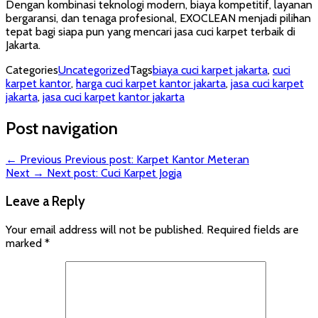
Dengan kombinasi teknologi modern, biaya kompetitif, layanan
bergaransi, dan tenaga profesional, EXOCLEAN menjadi pilihan
tepat bagi siapa pun yang mencari jasa cuci karpet terbaik di
Jakarta.
Categories
Uncategorized
Tags
biaya cuci karpet jakarta
,
cuci
karpet kantor
,
harga cuci karpet kantor jakarta
,
jasa cuci karpet
jakarta
,
jasa cuci karpet kantor jakarta
Post navigation
← Previous
Previous post:
Karpet Kantor Meteran
Next →
Next post:
Cuci Karpet Jogja
Leave a Reply
Your email address will not be published.
Required fields are
marked
*