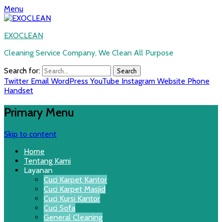
Menu
EXOCLEAN
Cleaning Service Company, We Clean All Purpose
Search for:
Twitter
Email
WordPress
YouTube
Instagram
Website
Phone
Handset
Primary Menu
Skip to content
Home
Tentang Kami
Layanan
Cuci Karpet Kantor
Cuci Karpet Masjid
Cuci Kursi Kantor
Cuci Sofa
General Cleaning