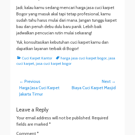
Jadi, kalau kamu sedang mencari harga jasa cuci karpet
Bogor yang masuk akal tapi tetap profesional, kamu
sudah tahu harus mulai dari mana. Jangan tunggu karpet
bau dan penuh debu dulu baru panik. Lebih baik
jadwalkan pencucian rutin mulai sekarang!
Yuk, konsultasikan kebutuhan cuci karpet kamu dan
dapatkan layanan terbaik di Bogor!
Categories
Tags
Cuci Karpet Kantor
harga jasa cuci karpet bogor
,
jasa
cuci karpet
,
jasa cuci karpet bogor
Post
← Previous
Next →
Previous
Next
Harga Jasa Cuci Karpet
Biaya Cuci Karpet Masjid
navigation
post:
post:
Jakarta Timur
Leave a Reply
Your email address will not be published.
Required
fields are marked
*
Comment
*