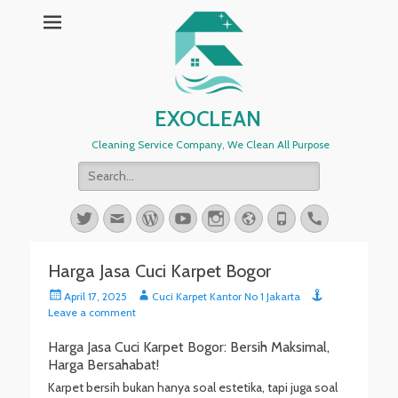
EXOCLEAN
Cleaning Service Company, We Clean All Purpose
Search
for:
Twitter
Email
WordPress
YouTube
Instagram
Website
Phone
Handset
Harga Jasa Cuci Karpet Bogor
Posted
Author
April 17, 2025
Cuci Karpet Kantor No 1 Jakarta
on
Leave a comment
Harga Jasa Cuci Karpet Bogor: Bersih Maksimal,
Harga Bersahabat!
Karpet bersih bukan hanya soal estetika, tapi juga soal