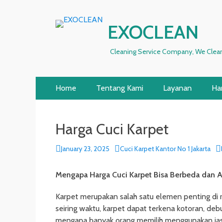
EXOCLEAN
Cleaning Service Company, We Clean
Primary
Skip
Home
Tentang Kami
Layanan
Ha
to
Menu
content
Harga Cuci Karpet
P
January 23, 2025
A
Cuci Karpet Kantor No 1 Jakarta
o
u
s
t
Mengapa Harga Cuci Karpet Bisa Berbeda dan 
t
h
e
o
Karpet merupakan salah satu elemen penting d
d
r
seiring waktu, karpet dapat terkena kotoran, debu
o
mengapa banyak orang memilih menggunakan jasa c
n