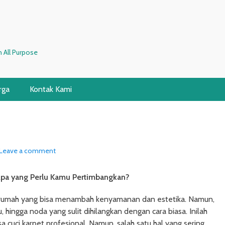
 All Purpose
rga
Kontak Kami
Leave a comment
Apa yang Perlu Kamu Pertimbangkan?
i rumah yang bisa menambah kenyamanan dan estetika. Namun,
, hingga noda yang sulit dihilangkan dengan cara biasa. Inilah
uci karpet profesional. Namun, salah satu hal yang sering