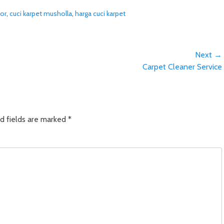
tor
,
cuci karpet musholla
,
harga cuci karpet
Next →
Next
Carpet Cleaner Service
post:
d fields are marked
*