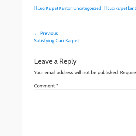
C
Cuci Karpet Kantor
,
Uncategorized
T
cuci karpet kan
a
a
t
g
e
s
Post
← Previous
g
o
Previous
Satisfying Cuci Karpet
navigation
r
post:
i
e
Leave a Reply
s
Your email address will not be published.
Require
Comment
*