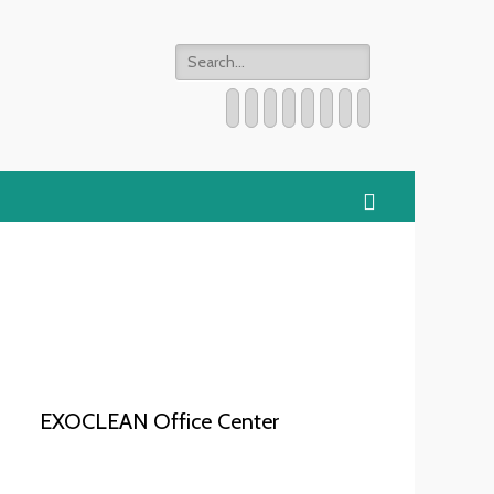
Search
for:
Twitter
Email
WordPress
YouTube
Instagram
Website
Phone
Handset
Search
EXOCLEAN Office Center