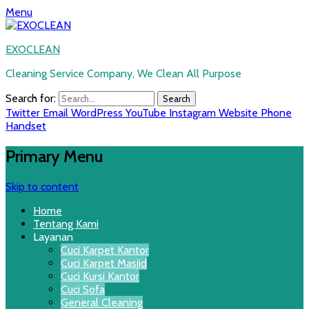
Menu
EXOCLEAN
Cleaning Service Company, We Clean All Purpose
Search for:
Twitter
Email
WordPress
YouTube
Instagram
Website
Phone
Handset
Primary Menu
Skip to content
Home
Tentang Kami
Layanan
Cuci Karpet Kantor
Cuci Karpet Masjid
Cuci Kursi Kantor
Cuci Sofa
General Cleaning