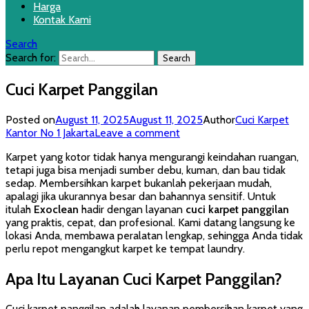
Harga
Kontak Kami
Search
Search for:
Cuci Karpet Panggilan
Posted on
August 11, 2025
August 11, 2025
Author
Cuci Karpet
Kantor No 1 Jakarta
Leave a comment
Karpet yang kotor tidak hanya mengurangi keindahan ruangan,
tetapi juga bisa menjadi sumber debu, kuman, dan bau tidak
sedap. Membersihkan karpet bukanlah pekerjaan mudah,
apalagi jika ukurannya besar dan bahannya sensitif. Untuk
itulah
Exoclean
hadir dengan layanan
cuci karpet panggilan
yang praktis, cepat, dan profesional. Kami datang langsung ke
lokasi Anda, membawa peralatan lengkap, sehingga Anda tidak
perlu repot mengangkut karpet ke tempat laundry.
Apa Itu Layanan Cuci Karpet Panggilan?
Cuci karpet panggilan adalah layanan pembersihan karpet yang