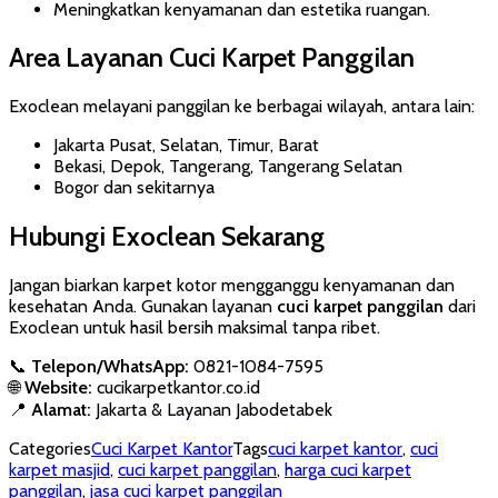
Meningkatkan kenyamanan dan estetika ruangan.
Area Layanan Cuci Karpet Panggilan
Exoclean melayani panggilan ke berbagai wilayah, antara lain:
Jakarta Pusat, Selatan, Timur, Barat
Bekasi, Depok, Tangerang, Tangerang Selatan
Bogor dan sekitarnya
Hubungi Exoclean Sekarang
Jangan biarkan karpet kotor mengganggu kenyamanan dan
kesehatan Anda. Gunakan layanan
cuci karpet panggilan
dari
Exoclean untuk hasil bersih maksimal tanpa ribet.
📞
Telepon/WhatsApp:
0821-1084-7595
🌐
Website:
cucikarpetkantor.co.id
📍
Alamat:
Jakarta & Layanan Jabodetabek
Categories
Cuci Karpet Kantor
Tags
cuci karpet kantor
,
cuci
karpet masjid
,
cuci karpet panggilan
,
harga cuci karpet
panggilan
,
jasa cuci karpet panggilan