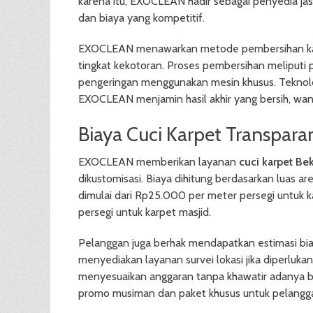
karena itu, EXOCLEAN hadir sebagai penyedia jasa
dan biaya yang kompetitif.
EXOCLEAN menawarkan metode pembersihan karpet
tingkat kekotoran. Proses pembersihan meliputi
pengeringan menggunakan mesin khusus. Teknol
EXOCLEAN menjamin hasil akhir yang bersih, wang
Biaya Cuci Karpet Transpara
EXOCLEAN memberikan layanan
cuci karpet Bek
dikustomisasi. Biaya dihitung berdasarkan luas ar
dimulai dari Rp25.000 per meter persegi untuk k
persegi untuk karpet masjid.
Pelanggan juga berhak mendapatkan estimasi bia
menyediakan layanan survei lokasi jika diperluka
menyesuaikan anggaran tanpa khawatir adanya b
promo musiman dan paket khusus untuk pelangga