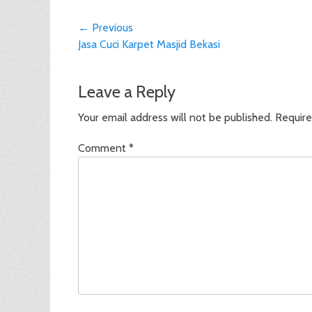
Post
← Previous
Previous
Jasa Cuci Karpet Masjid Bekasi
navigation
post:
Leave a Reply
Your email address will not be published.
Require
Comment
*