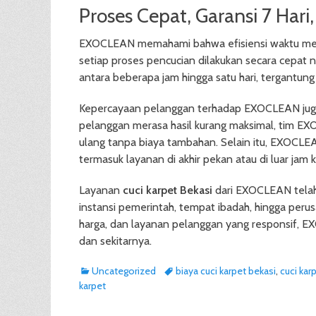
Proses Cepat, Garansi 7 Hari
EXOCLEAN memahami bahwa efisiensi waktu menja
setiap proses pencucian dilakukan secara cepat 
antara beberapa jam hingga satu hari, tergantung
Kepercayaan pelanggan terhadap EXOCLEAN juga di
pelanggan merasa hasil kurang maksimal, tim E
ulang tanpa biaya tambahan. Selain itu, EXOCLE
termasuk layanan di akhir pekan atau di luar jam k
Layanan
cuci karpet Bekasi
dari EXOCLEAN telah 
instansi pemerintah, tempat ibadah, hingga peru
harga, dan layanan pelanggan yang responsif, E
dan sekitarnya.
Categories
Tags
Uncategorized
biaya cuci karpet bekasi
,
cuci kar
karpet