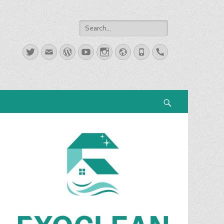
Search
for:
Twitter
Email
WordPress
YouTube
Instagram
Website
Phone
Handset
Search