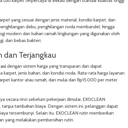
 cuci karpet terpercaya di Bekasi dengan standar kualitas tinggi
 yang sesuai dengan jenis material, kondisi karpet, dan
 penghilangan debu, penghilangan noda membandel, hingga
ogi modern dan bahan ramah lingkungan yang digunakan oleh
i, dan bebas bakteri.
n dan Terjangkau
asi
dengan sistem harga yang transparan dan dapat
ea karpet, jenis bahan, dan kondisi noda. Rata-rata harga layanan
arpet kantor atau rumah, dan mulai dari Rp15.000 per meter
ya secara rinci sebelum pekerjaan dimulai. EXOCLEAN
n, tanpa tambahan biaya. Dengan sistem ini, pelanggan dapat
iaya tersembunyi. Selain itu, EXOCLEAN rutin memberikan
n yang melakukan pembersihan rutin.