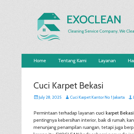
EXOCLEAN
Cleaning Service Company, We Clea
Primary
Skip
Home
Tentang Kami
Layanan
Ha
to
Menu
content
Cuci Karpet Bekasi
Posted
Author
July 28, 2025
Cuci Karpet Kantor No 1 Jakarta
on
Permintaan terhadap layanan
cuci karpet Bekasi
pentingnya kebersihan interior, baik di rumah, 
menunjang penampilan ruangan, tetapi juga ber