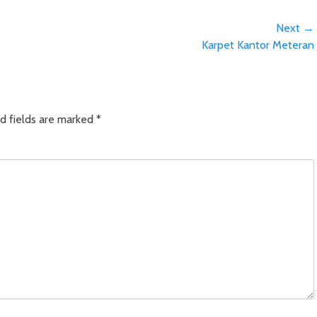
Next →
Next
Karpet Kantor Meteran
post:
d fields are marked
*