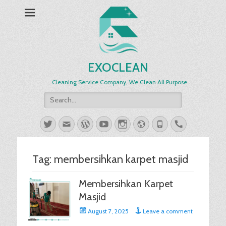
EXOCLEAN
Cleaning Service Company, We Clean All Purpose
Search
for:
Twitter
Email
WordPress
YouTube
Instagram
Website
Phone
Handset
Tag:
membersihkan karpet masjid
Membersihkan Karpet
Masjid
Posted
August 7, 2025
Leave a comment
on