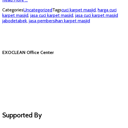
Categories
Uncategorized
Tags
cuci karpet masjid
,
harga cuci
karpet masjid
,
jasa cuci karpet masjid
,
jasa cuci karpet masjid
jabodetabek
,
jasa pembersihan karpet masjid
EXOCLEAN Office Center
Supported By