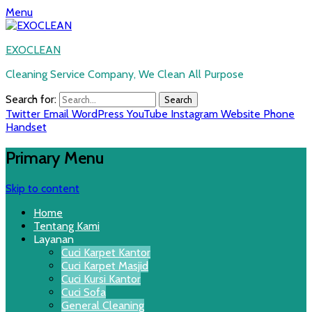
Menu
EXOCLEAN
Cleaning Service Company, We Clean All Purpose
Search for:
Twitter
Email
WordPress
YouTube
Instagram
Website
Phone
Handset
Primary Menu
Skip to content
Home
Tentang Kami
Layanan
Cuci Karpet Kantor
Cuci Karpet Masjid
Cuci Kursi Kantor
Cuci Sofa
General Cleaning