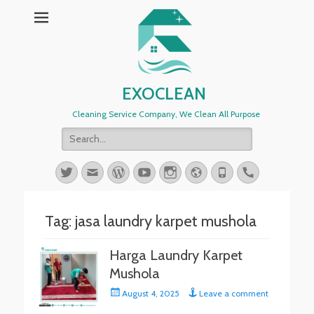
EXOCLEAN
Cleaning Service Company, We Clean All Purpose
Search
for:
Twitter
Email
WordPress
YouTube
Instagram
Website
Phone
Handset
Tag:
jasa laundry karpet mushola
Harga Laundry Karpet
Mushola
Posted
August 4, 2025
Leave a comment
on