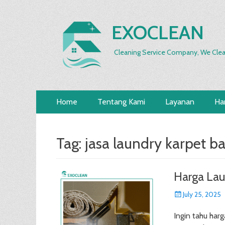
EXOCLEAN
Cleaning Service Company, We Clea
Primary
Skip
Home
Tentang Kami
Layanan
Ha
to
Menu
content
Tag:
jasa laundry karpet 
Harga Lau
Posted
July 25, 2025
on
Ingin tahu har