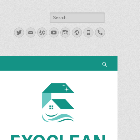
Search
for:
Twitter
Email
WordPress
YouTube
Instagram
Website
Phone
Handset
Search