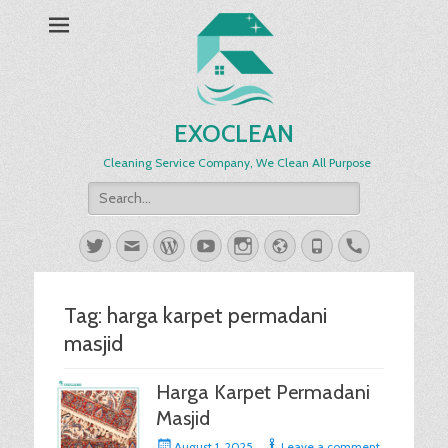
EXOCLEAN
Cleaning Service Company, We Clean All Purpose
Search
for:
Twitter
Email
WordPress
YouTube
Instagram
Website
Phone
Handset
Tag:
harga karpet permadani
masjid
Harga Karpet Permadani
Masjid
Posted
August 1, 2025
Leave a comment