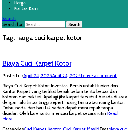
Harga
Kontak Kami
Search
Search for:
Tag:
harga cuci karpet kotor
Biaya Cuci Karpet Kotor
Posted on
April 24, 2025
April 24, 2025
Leave a comment
Biaya Cuci Karpet Kotor: Investasi Bersih untuk Hunian dan
Kantor Karpet yang terlihat bersih belum tentu bebas dari
kotoran dan bakteri. Apalagi jika karpet tersebut berada di area
dengan lalu lintas tinggi seperti ruang tamu atau ruang kantor.
Debu, noda, dan bau tak sedap dapat menumpuk tanpa
disadari. Oleh karena itu, mencuci karpet secara rutin
Read
More …
Categories
Cuci Karpet Kantor
,
Cuci Karpet Masjid
Tags
biaya cuci