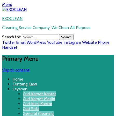
Menu
EXOCLEAN
Cleaning Service Company, We Clean All Purpose
Search for:
Twitter
Email
WordPress
YouTube
Instagram
Website
Phone
Handset
Primary Menu
Skip to content
Home
Tentang Kami
Layanan
Cuci Karpet Kantor
Cuci Karpet Masjid
Cuci Kursi Kantor
Cuci Sofa
General Cleaning