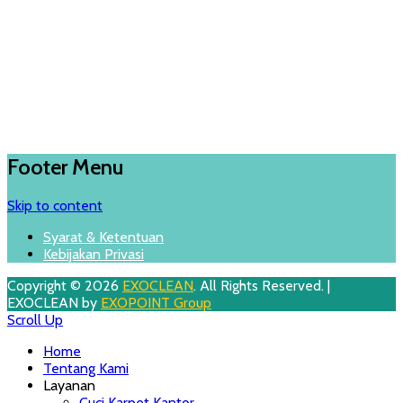
Footer Menu
Skip to content
Syarat & Ketentuan
Kebijakan Privasi
Copyright © 2026
EXOCLEAN
. All Rights Reserved. |
EXOCLEAN by
EXOPOINT Group
Scroll Up
Home
Tentang Kami
Layanan
Cuci Karpet Kantor