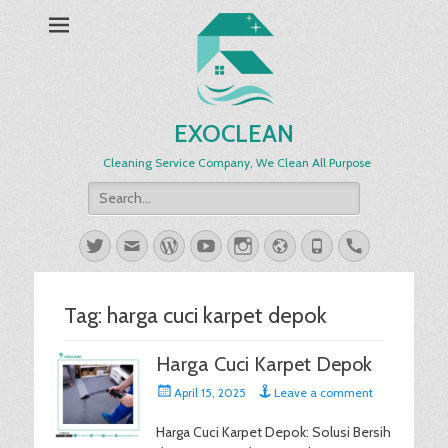
EXOCLEAN
Cleaning Service Company, We Clean All Purpose
Search
for:
Twitter
Email
WordPress
YouTube
Instagram
Website
Phone
Handset
Tag:
harga cuci karpet depok
Harga Cuci Karpet Depok
Posted
April 15, 2025
Leave a comment
on
Harga Cuci Karpet Depok: Solusi Bersih