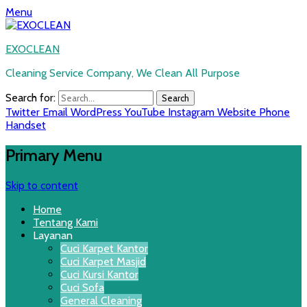
Menu
EXOCLEAN
Cleaning Service Company, We Clean All Purpose
Search for:
Twitter
Email
WordPress
YouTube
Instagram
Website
Phone
Handset
Primary Menu
Skip to content
Home
Tentang Kami
Layanan
Cuci Karpet Kantor
Cuci Karpet Masjid
Cuci Kursi Kantor
Cuci Sofa
General Cleaning