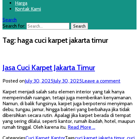
Harga
Kontak Kami
Search
Search for:
Tag:
haga cuci karpet jakarta timur
Jasa Cuci Karpet Jakarta Timur
Posted on
July 30, 2025
July 30, 2025
Leave a comment
Karpet menjadi salah satu elemen interior yang tak hanya
memperindah ruangan, tetapi juga memberikan kenyamanan.
Namun, di balik fungsinya, karpet juga berpotensi menyimpan
debu, tungau, jamur, hingga bakteri yang berbahaya jika tidak
dibersihkan secara rutin. Apalagi jika karpet berada di tempat
yang sering dilalui, seperti kantor, rumah ibadah, hotel, maupun
rumah tinggal. Oleh karena itu,
Read More …
Categories
Cuci Karpet Kantor
Tags
cuci karpet jakarta timur
,
cuci