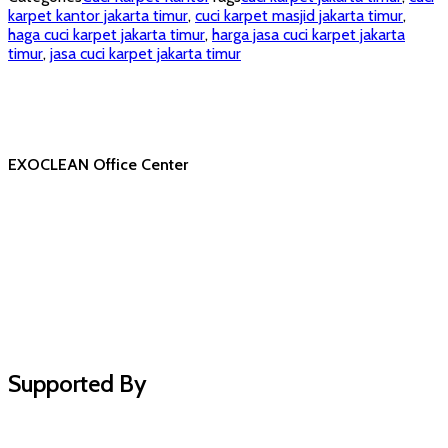
karpet kantor jakarta timur
,
cuci karpet masjid jakarta timur
,
haga cuci karpet jakarta timur
,
harga jasa cuci karpet jakarta
timur
,
jasa cuci karpet jakarta timur
EXOCLEAN Office Center
Supported By