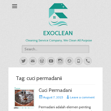
EXOCLEAN
Cleaning Service Company, We Clean All Purpose
Search
for:
Twitter
Email
WordPress
YouTube
Instagram
Website
Phone
Handset
Tag:
cuci permadanii
Cuci Permadani
Posted
August 7, 2025
Leave a comment
on
Permadani adalah elemen penting