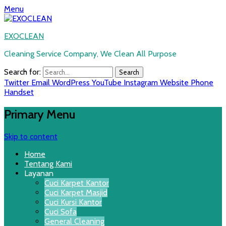
Menu
EXOCLEAN
Cleaning Service Company, We Clean All Purpose
Search for:
Twitter
Email
WordPress
YouTube
Instagram
Website
Phone
Handset
Primary Menu
Skip to content
Home
Tentang Kami
Layanan
Cuci Karpet Kantor
Cuci Karpet Masjid
Cuci Kursi Kantor
Cuci Sofa
General Cleaning