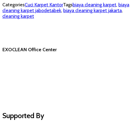
Categories
Cuci Karpet Kantor
Tags
biaya cleaning karpet
,
biaya
cleaning karpet jabodetabek
,
biaya cleaning karpet jakarta
,
cleaning karpet
EXOCLEAN Office Center
Supported By