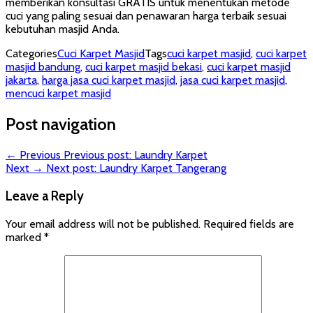
memberikan konsultasi GRATIS untuk menentukan metode
cuci yang paling sesuai dan penawaran harga terbaik sesuai
kebutuhan masjid Anda.
Categories
Cuci Karpet Masjid
Tags
cuci karpet masjid
,
cuci karpet
masjid bandung
,
cuci karpet masjid bekasi
,
cuci karpet masjid
jakarta
,
harga jasa cuci karpet masjid
,
jasa cuci karpet masjid
,
mencuci karpet masjid
Post navigation
← Previous
Previous post:
Laundry Karpet
Next →
Next post:
Laundry Karpet Tangerang
Leave a Reply
Your email address will not be published.
Required fields are
marked
*