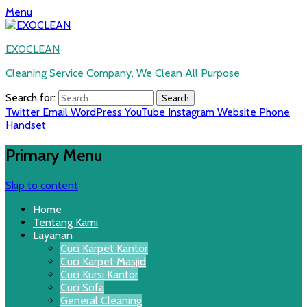
Menu
EXOCLEAN
Cleaning Service Company, We Clean All Purpose
Search for:
Twitter
Email
WordPress
YouTube
Instagram
Website
Phone
Handset
Primary Menu
Skip to content
Home
Tentang Kami
Layanan
Cuci Karpet Kantor
Cuci Karpet Masjid
Cuci Kursi Kantor
Cuci Sofa
General Cleaning