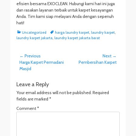
efisien bersama EXOCLEAN. Hubungi kami hari ini juga
dan rasakan layanan terbaik untuk karpet kesayangan
Anda. Tim kami siap melayani Anda dengan sepenuh
hati!
Categories
Tags
Uncategorized
harga laundry karpet
,
laundry karpet
,
laundry karpet jakarta
,
laundry karpet jakarta barat
Post
← Previous
Next →
Previous
Next
Harga Karpet Permadani
Pembersihan Karpet
navigation
post:
post:
Masjid
Leave a Reply
Your email address will not be published.
Required
fields are marked
*
Comment
*