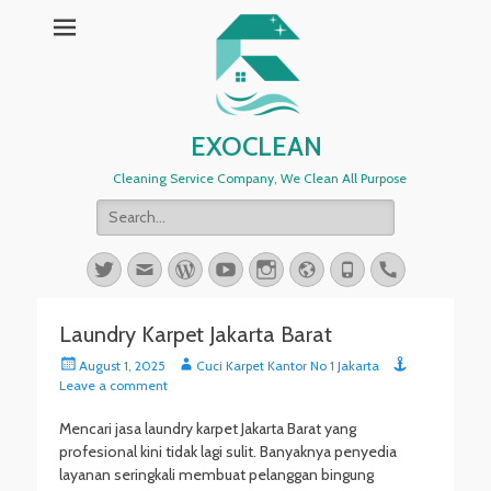
EXOCLEAN
Cleaning Service Company, We Clean All Purpose
Search
for:
Twitter
Email
WordPress
YouTube
Instagram
Website
Phone
Handset
Laundry Karpet Jakarta Barat
Posted
Author
August 1, 2025
Cuci Karpet Kantor No 1 Jakarta
on
Leave a comment
Mencari jasa laundry karpet Jakarta Barat yang
profesional kini tidak lagi sulit. Banyaknya penyedia
layanan seringkali membuat pelanggan bingung