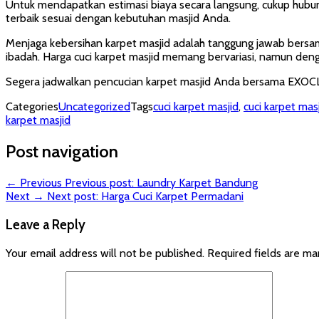
Untuk mendapatkan estimasi biaya secara langsung, cukup hub
terbaik sesuai dengan kebutuhan masjid Anda.
Menjaga kebersihan karpet masjid adalah tanggung jawab bers
ibadah. Harga cuci karpet masjid memang bervariasi, namun den
Segera jadwalkan pencucian karpet masjid Anda bersama EXOCLEA
Categories
Uncategorized
Tags
cuci karpet masjid
,
cuci karpet ma
karpet masjid
Post navigation
← Previous
Previous post:
Laundry Karpet Bandung
Next →
Next post:
Harga Cuci Karpet Permadani
Leave a Reply
Your email address will not be published.
Required fields are m