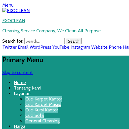
Menu
EXOCLEAN
Cleaning Service Company, We Clean All Purpose
Search for:
Twitter
Email
WordPress
YouTube
Instagram
Website
Phone
Ha
Primary Menu
Skip to content
Home
Tentang Kami
Layanan
Cuci Karpet Kantor
Cuci Karpet Masjid
Cuci Kursi Kantor
Cuci Sofa
General Cleaning
Harga