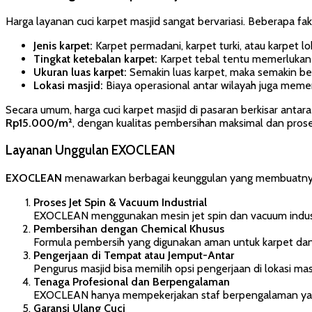
Harga layanan cuci karpet masjid sangat bervariasi. Beberapa fa
Jenis karpet:
Karpet permadani, karpet turki, atau karpet lo
Tingkat ketebalan karpet:
Karpet tebal tentu memerlukan 
Ukuran luas karpet:
Semakin luas karpet, maka semakin bes
Lokasi masjid:
Biaya operasional antar wilayah juga memen
Secara umum, harga cuci karpet masjid di pasaran berkisar antar
Rp15.000/m²
, dengan kualitas pembersihan maksimal dan prose
Layanan Unggulan EXOCLEAN
EXOCLEAN
menawarkan berbagai keunggulan yang membuatnya m
Proses Jet Spin & Vacuum Industrial
EXOCLEAN menggunakan mesin jet spin dan vacuum industr
Pembersihan dengan Chemical Khusus
Formula pembersih yang digunakan aman untuk karpet dan ti
Pengerjaan di Tempat atau Jemput-Antar
Pengurus masjid bisa memilih opsi pengerjaan di lokasi 
Tenaga Profesional dan Berpengalaman
EXOCLEAN hanya mempekerjakan staf berpengalaman yang 
Garansi Ulang Cuci