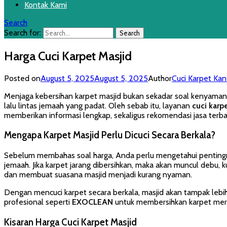
Kontak Kami
Search
Search for:
Harga Cuci Karpet Masjid
Posted on
August 5, 2025
August 5, 2025
Author
Cuci Karpet Kant
Menjaga kebersihan karpet masjid bukan sekadar soal kenyamana
lalu lintas jemaah yang padat. Oleh sebab itu, layanan
cuci karp
memberikan informasi lengkap, sekaligus rekomendasi jasa terba
Mengapa Karpet Masjid Perlu Dicuci Secara Berkala?
Sebelum membahas soal harga, Anda perlu mengetahui pentingnya
jemaah. Jika karpet jarang dibersihkan, maka akan muncul debu,
dan membuat suasana masjid menjadi kurang nyaman.
Dengan mencuci karpet secara berkala, masjid akan tampak lebih r
profesional seperti
EXOCLEAN
untuk membersihkan karpet mer
Kisaran Harga Cuci Karpet Masjid