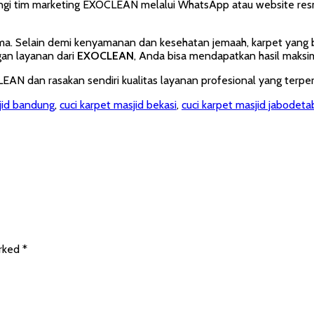
ungi tim marketing EXOCLEAN melalui WhatsApp atau website re
ama. Selain demi kenyamanan dan kesehatan jemaah, karpet yang
gan layanan dari
EXOCLEAN
, Anda bisa mendapatkan hasil maksi
N dan rasakan sendiri kualitas layanan profesional yang terper
sjid bandung
,
cuci karpet masjid bekasi
,
cuci karpet masjid jabodeta
arked
*