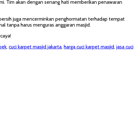
smi. Tim akan dengan senang hati memberikan penawaran
 bersih juga mencerminkan penghormatan terhadap tempat
mal tanpa harus menguras anggaran masjid.
caya!
bek
,
cuci karpet masjid jakarta
,
harga cuci karpet masjid
,
jasa cuci