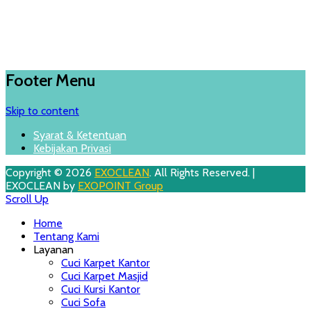
Footer Menu
Skip to content
Syarat & Ketentuan
Kebijakan Privasi
Copyright © 2026
EXOCLEAN
. All Rights Reserved. |
EXOCLEAN by
EXOPOINT Group
Scroll Up
Home
Tentang Kami
Layanan
Cuci Karpet Kantor
Cuci Karpet Masjid
Cuci Kursi Kantor
Cuci Sofa