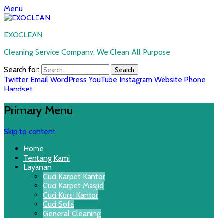
Menu
EXOCLEAN
Cleaning Service Company, We Clean All Purpose
Search for:
Twitter
Email
WordPress
YouTube
Instagram
Website
Phone
Handset
Primary Menu
Skip to content
Home
Tentang Kami
Layanan
Cuci Karpet Kantor
Cuci Karpet Masjid
Cuci Kursi Kantor
Cuci Sofa
General Cleaning