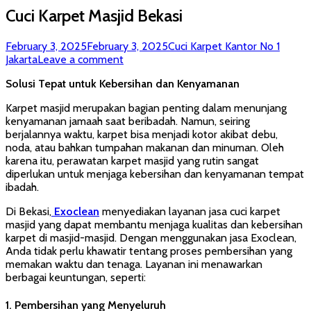
Cuci Karpet Masjid Bekasi
Posted
Author
February 3, 2025
February 3, 2025
Cuci Karpet Kantor No 1
on
Jakarta
Leave a comment
Solusi Tepat untuk Kebersihan dan Kenyamanan
Karpet masjid merupakan bagian penting dalam menunjang
kenyamanan jamaah saat beribadah. Namun, seiring
berjalannya waktu, karpet bisa menjadi kotor akibat debu,
noda, atau bahkan tumpahan makanan dan minuman. Oleh
karena itu, perawatan karpet masjid yang rutin sangat
diperlukan untuk menjaga kebersihan dan kenyamanan tempat
ibadah.
Di Bekasi,
Exoclean
menyediakan layanan jasa cuci karpet
masjid yang dapat membantu menjaga kualitas dan kebersihan
karpet di masjid-masjid. Dengan menggunakan jasa Exoclean,
Anda tidak perlu khawatir tentang proses pembersihan yang
memakan waktu dan tenaga. Layanan ini menawarkan
berbagai keuntungan, seperti:
1.
Pembersihan yang Menyeluruh