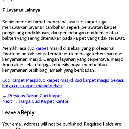
7.
Layanan Lainnya
Selain mencuci karpet, beberapa jasa cuci karpet juga
menawarkan layanan tambahan seperti perawatan karpet,
penghilang noda khusus, dan perlindungan dari kuman atau
bakteri yang sering ditemukan pada karpet yang tidak terawat.
Memilih jasa cuci
karpet
masjid di Bekasi yang profesional
Exoclean adalah solusi terbaik untuk menjaga kebersihan dan
kenyamanan masjid. Dengan layanan yang terpercaya, masjid
Anda akan selalu terjaga kebersihannya, memberikan
kenyamanan lebih bagi jamaah yang beribadah.
Categories
Tags
Cuci Karpet Masjid
cuci karpet masjid
,
cuci karpet masjid bekasi
,
harga cuci karpet masjid bekasi
Post
Previous
← Previous
Bahan Cuci Karpet
Next
post:
Next →
Harga Cuci Karpet Kantor
navigation
post:
Leave a Reply
Your email address will not be published.
Required fields are