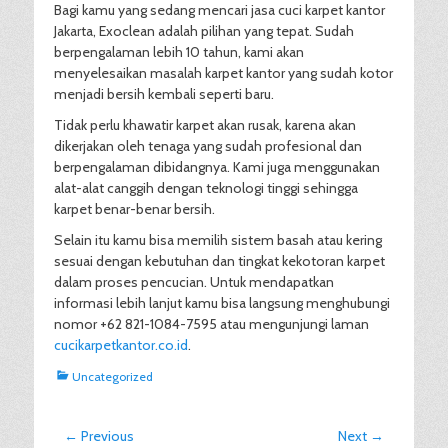
Bagi kamu yang sedang mencari jasa cuci karpet kantor
Jakarta, Exoclean adalah pilihan yang tepat. Sudah
berpengalaman lebih 10 tahun, kami akan
menyelesaikan masalah karpet kantor yang sudah kotor
menjadi bersih kembali seperti baru.
Tidak perlu khawatir karpet akan rusak, karena akan
dikerjakan oleh tenaga yang sudah profesional dan
berpengalaman dibidangnya. Kami juga menggunakan
alat-alat canggih dengan teknologi tinggi sehingga
karpet benar-benar bersih.
Selain itu kamu bisa memilih sistem basah atau kering
sesuai dengan kebutuhan dan tingkat kekotoran karpet
dalam proses pencucian. Untuk mendapatkan
informasi lebih lanjut kamu bisa langsung menghubungi
nomor +62 821-1084-7595 atau mengunjungi laman
cucikarpetkantor.co.id
.
Categories
Uncategorized
Post
← Previous
Next →