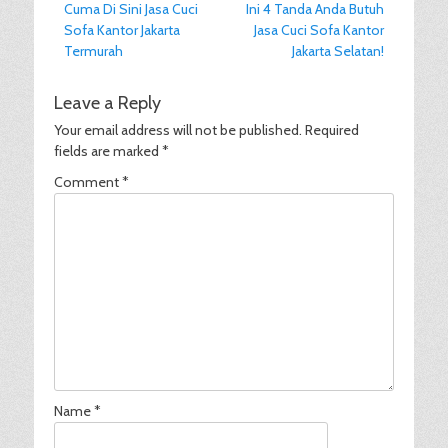
Previous
Next
Cuma Di Sini Jasa Cuci
Ini 4 Tanda Anda Butuh
navigation
post:
post:
Sofa Kantor Jakarta
Jasa Cuci Sofa Kantor
Termurah
Jakarta Selatan!
Leave a Reply
Your email address will not be published.
Required
fields are marked
*
Comment
*
Name
*