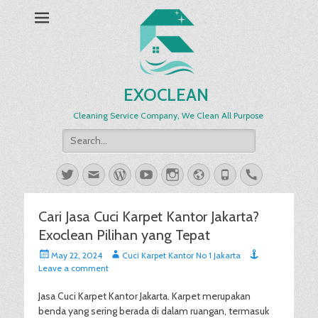
EXOCLEAN
Cleaning Service Company, We Clean All Purpose
Search
for:
Twitter
Email
WordPress
YouTube
Instagram
Website
Phone
Handset
Cari Jasa Cuci Karpet Kantor Jakarta?
Exoclean Pilihan yang Tepat
Posted
Author
May 22, 2024
Cuci Karpet Kantor No 1 Jakarta
on
Leave a comment
Jasa Cuci Karpet Kantor Jakarta. Karpet merupakan
benda yang sering berada di dalam ruangan, termasuk